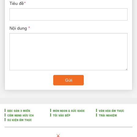
Tiêu đề
*
Nội dung
*
Gửi
ĐẶC SẢN 3 MIỀN
MÓN NGON & SỨC KHỎE
VĂN HÓA ẨM THỰC
CẨM NANG HỮU ÍCH
TÔI VÀO BẾP
TRẢI NGHIỆM
SỰ KIỆN ẨM THỰC