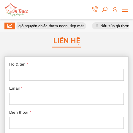
uộc móng giò nguyên chiếc thơm ngon, đẹp mắt
Nấu súp gà thơm n
LIÊN HỆ
Họ & tên
*
Email
*
Điện thoại
*