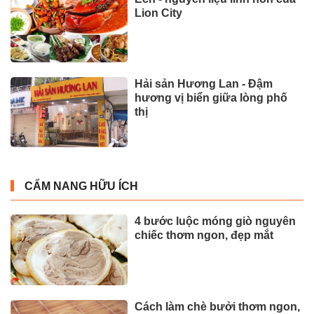
Lion City
Hải sản Hương Lan - Đậm
hương vị biển giữa lòng phố
thị
CẨM NANG HỮU ÍCH
4 bước luộc móng giò nguyên
chiếc thơm ngon, đẹp mắt
Cách làm chè bưởi thơm ngon,