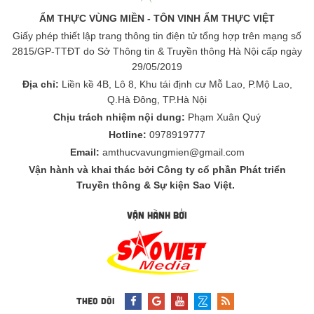
ẨM THỰC VÙNG MIỀN - TÔN VINH ẨM THỰC VIỆT
Giấy phép thiết lập trang thông tin điện tử tổng hợp trên mạng số
2815/GP-TTĐT do Sở Thông tin & Truyền thông Hà Nội cấp ngày
29/05/2019
Địa chỉ:
Liền kề 4B, Lô 8, Khu tái định cư Mỗ Lao, P.Mộ Lao,
Q.Hà Đông, TP.Hà Nội
Chịu trách nhiệm nội dung:
Phạm Xuân Quý
Hotline:
0978919777
Email:
amthucvavungmien@gmail.com
Vận hành và khai thác bởi Công ty cổ phần Phát triển
Truyền thông & Sự kiện Sao Việt.
VẬN HÀNH BỞI
THEO DÕI