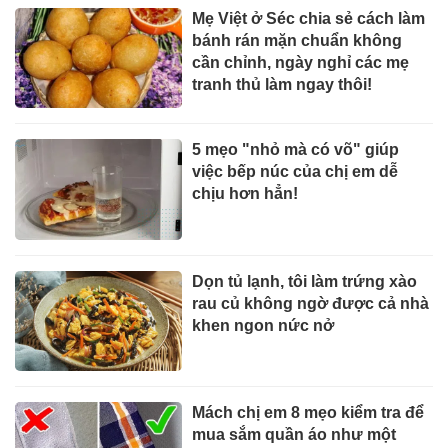
Mẹ Việt ở Séc chia sẻ cách làm
bánh rán mặn chuẩn không
cần chỉnh, ngày nghỉ các mẹ
tranh thủ làm ngay thôi!
5 mẹo "nhỏ mà có võ" giúp
việc bếp núc của chị em dễ
chịu hơn hẳn!
Dọn tủ lạnh, tôi làm trứng xào
rau củ không ngờ được cả nhà
khen ngon nức nở
Mách chị em 8 mẹo kiểm tra để
mua sắm quần áo như một