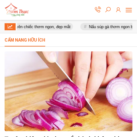
 nguyên chiếc thơm ngon, đẹp mắt
Nấu súp gà thơm ngon bổ dưỡ
CẨM NANG HỮU ÍCH