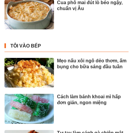
Cua phô mai đút lò béo ngậy,
chuẩn vị Âu
TÔI VÀO BẾP
Mẹo nấu xôi ngô dẻo thơm, ấm
bụng cho bữa sáng đầu tuần
Cách làm bánh khoai mì hấp
đơn giản, ngon miệng
Tự tay làm cánh gà chiên mật