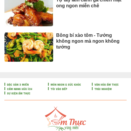
ong ngon miễn chê
Bông bí xào tôm - Tưởng
không ngon mà ngon không
tưởng
ĐẶC SẢN 3 MIỀN
MÓN NGON & SỨC KHỎE
VĂN HÓA ẨM THỰC
CẨM NANG HỮU ÍCH
TÔI VÀO BẾP
TRẢI NGHIỆM
SỰ KIỆN ẨM THỰC