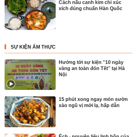
Cách nấu canh kim chi xúc
xích đúng chuẩn Hàn Quốc
SỰ KIỆN ẨM THỰC
Hướng tới sự kiện “10 ngày
vàng an toàn đón Tết” tại Hà
Nội
15 phút xong ngay món sườn
xào ngũ vị mới lạ, hấp dẫn
Ếch - nguyên liệu linh hồn của