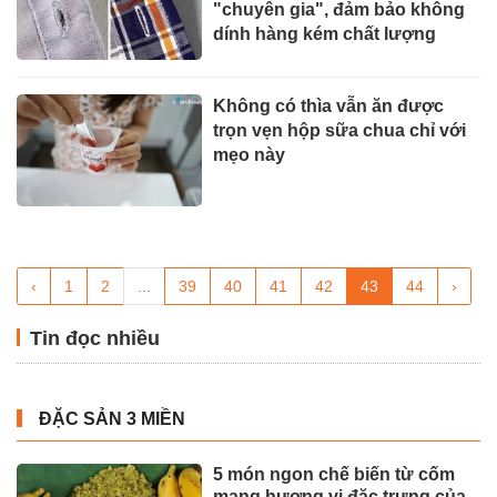
"chuyên gia", đảm bảo không
dính hàng kém chất lượng
Không có thìa vẫn ăn được
trọn vẹn hộp sữa chua chỉ với
mẹo này
‹
1
2
...
39
40
41
42
43
44
›
Tin đọc nhiều
ĐẶC SẢN 3 MIỀN
5 món ngon chế biến từ cốm
mang hương vị đặc trưng của