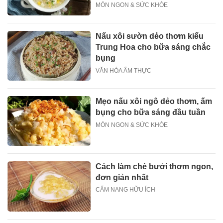
MÓN NGON & SỨC KHỎE
Nấu xôi sườn dẻo thơm kiểu
Trung Hoa cho bữa sáng chắc
bụng
VĂN HÓA ẨM THỰC
Mẹo nấu xôi ngô dẻo thơm, ấm
bụng cho bữa sáng đầu tuần
MÓN NGON & SỨC KHỎE
Cách làm chè bưởi thơm ngon,
đơn giản nhất
CẨM NANG HỮU ÍCH