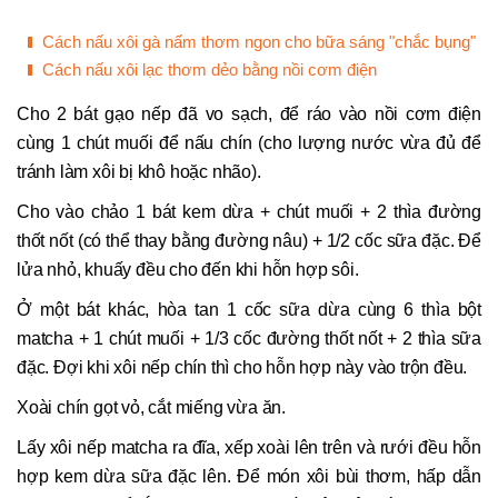
Cách nấu xôi gà nấm thơm ngon cho bữa sáng "chắc bụng"
Cách nấu xôi lạc thơm dẻo bằng nồi cơm điện
Cho 2 bát gạo nếp đã vo sạch, để ráo vào nồi cơm điện
cùng 1 chút muối để nấu chín (cho lượng nước vừa đủ để
tránh làm xôi bị khô hoặc nhão).
Cho vào chảo 1 bát kem dừa + chút muối + 2 thìa đường
thốt nốt (có thể thay bằng đường nâu) + 1/2 cốc sữa đặc. Để
lửa nhỏ, khuấy đều cho đến khi hỗn hợp sôi.
Ở một bát khác, hòa tan 1 cốc sữa dừa cùng 6 thìa bột
matcha + 1 chút muối + 1/3 cốc đường thốt nốt + 2 thìa sữa
đặc. Đợi khi xôi nếp chín thì cho hỗn hợp này vào trộn đều.
Xoài chín gọt vỏ, cắt miếng vừa ăn.
Lấy xôi nếp matcha ra đĩa, xếp xoài lên trên và rưới đều hỗn
hợp kem dừa sữa đặc lên. Để món xôi bùi thơm, hấp dẫn