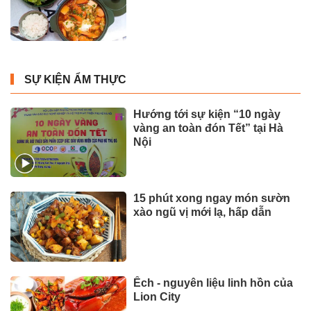
SỰ KIỆN ẨM THỰC
Hướng tới sự kiện “10 ngày
vàng an toàn đón Tết” tại Hà
Nội
15 phút xong ngay món sườn
xào ngũ vị mới lạ, hấp dẫn
Ếch - nguyên liệu linh hồn của
Lion City