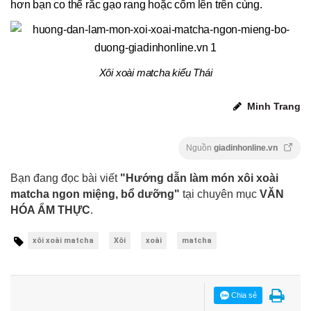
hơn bạn co thể rắc gạo rang hoặc cốm lên trên cùng.
Xôi xoài matcha kiểu Thái
Minh Trang
Nguồn
giadinhonline.vn
Bạn đang đọc bài viết
"Hướng dẫn làm món xôi xoài
matcha ngon miệng, bổ dưỡng"
tại chuyên mục
VĂN
HÓA ẨM THỰC
.
xôi xoài matcha
Xôi
xoài
matcha
Chia sẻ