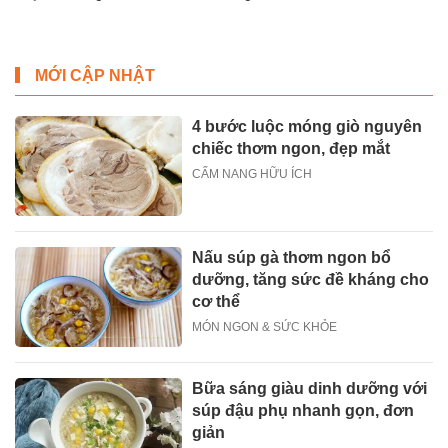
MỚI CẬP NHẬT
4 bước luộc móng giò nguyên
chiếc thơm ngon, đẹp mắt
CẨM NANG HỮU ÍCH
Nấu súp gà thơm ngon bổ
dưỡng, tăng sức đề kháng cho
cơ thể
MÓN NGON & SỨC KHỎE
Bữa sáng giàu dinh dưỡng với
súp đậu phụ nhanh gọn, đơn
giản