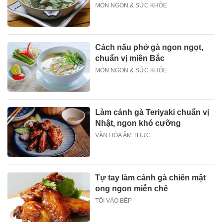
MÓN NGON & SỨC KHỎE
Cách nấu phở gà ngon ngọt,
chuẩn vị miền Bắc
MÓN NGON & SỨC KHỎE
Làm cánh gà Teriyaki chuẩn vị
Nhật, ngon khó cưỡng
VĂN HÓA ẨM THỰC
Tự tay làm cánh gà chiên mật
ong ngon miễn chê
TÔI VÀO BẾP