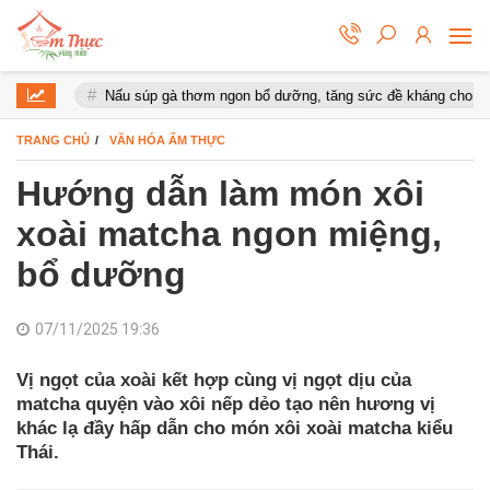
Nấu súp gà thơm ngon bổ dưỡng, tăng sức đề kháng cho cơ thể
TRANG CHỦ
VĂN HÓA ẨM THỰC
Hướng dẫn làm món xôi
xoài matcha ngon miệng,
bổ dưỡng
07/11/2025 19:36
Vị ngọt của xoài kết hợp cùng vị ngọt dịu của
matcha quyện vào xôi nếp dẻo tạo nên hương vị
khác lạ đầy hấp dẫn cho món xôi xoài matcha kiểu
Thái.