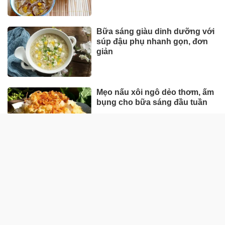
Bữa sáng giàu dinh dưỡng với
súp đậu phụ nhanh gọn, đơn
giản
Mẹo nấu xôi ngô dẻo thơm, ấm
bụng cho bữa sáng đầu tuần
Cách làm chè bưởi thơm ngon,
đơn giản nhất