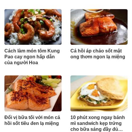
Cách làm món tôm Kung
Cá hồi áp chảo sốt mật
Pao cay ngon hấp dẫn
ong thơm ngon lạ miệng
của người Hoa
Đổi vị bữa tối với món cá
10 phút xong ngay bánh
hồi sốt tiêu đen lạ miệng
mì sandwich kẹp trứng
cho bữa sáng đầy đủ