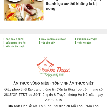
thanh lọc cơ thể không lo bị
nóng
ĐẶC SẢN 3 MIỀN
MÓN NGON & SỨC KHỎE
VĂN HÓA ẨM THỰC
CẨM NANG HỮU ÍCH
TÔI VÀO BẾP
TRẢI NGHIỆM
SỰ KIỆN ẨM THỰC
ẨM THỰC VÙNG MIỀN - TÔN VINH ẨM THỰC VIỆT
Giấy phép thiết lập trang thông tin điện tử tổng hợp trên mạng số
2815/GP-TTĐT do Sở Thông tin & Truyền thông Hà Nội cấp ngày
29/05/2019
Địa chỉ:
Liền kề 4B, Lô 8, Khu tái định cư Mỗ Lao, P.Mộ Lao,