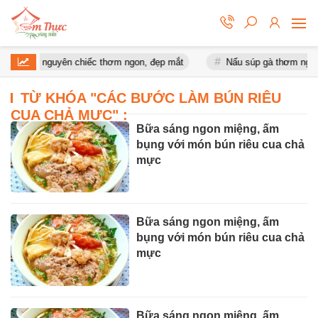
óng giò nguyên chiếc thơm ngon, đẹp mắt
Nấu súp gà thơm ngon 
TỪ KHÓA "
CÁC BƯỚC LÀM BÚN RIÊU
CUA CHẢ MỰC
" :
Bữa sáng ngon miệng, ấm
bụng với món bún riêu cua chả
mực
Bữa sáng ngon miệng, ấm
bụng với món bún riêu cua chả
mực
Bữa sáng ngon miệng, ấm