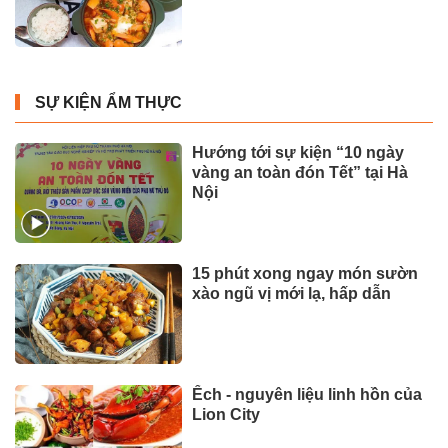
SỰ KIỆN ẨM THỰC
Hướng tới sự kiện “10 ngày
vàng an toàn đón Tết” tại Hà
Nội
15 phút xong ngay món sườn
xào ngũ vị mới lạ, hấp dẫn
Ếch - nguyên liệu linh hồn của
Lion City