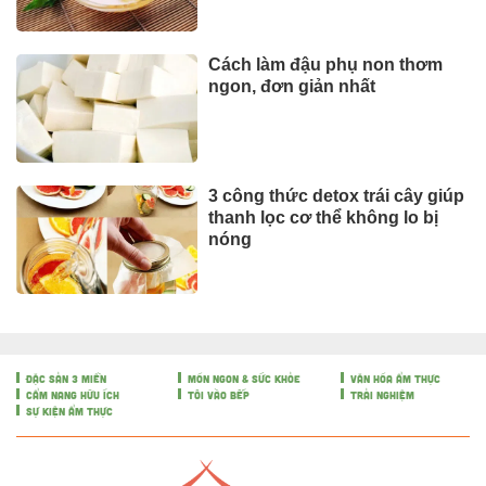
Cách làm đậu phụ non thơm
ngon, đơn giản nhất
3 công thức detox trái cây giúp
thanh lọc cơ thể không lo bị
nóng
ĐẶC SẢN 3 MIỀN
MÓN NGON & SỨC KHỎE
VĂN HÓA ẨM THỰC
CẨM NANG HỮU ÍCH
TÔI VÀO BẾP
TRẢI NGHIỆM
SỰ KIỆN ẨM THỰC