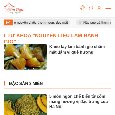
 móng giò nguyên chiếc thơm ngon, đẹp mắt
Nấu súp gà thơm ngon
TỪ KHÓA "
NGUYÊN LIỆU LÀM BÁNH
GIO
" :
Khéo tay làm bánh gio chấm
mật đậm vị quê hương
ĐẶC SẢN 3 MIỀN
5 món ngon chế biến từ cốm
mang hương vị đặc trưng của
Hà Nội