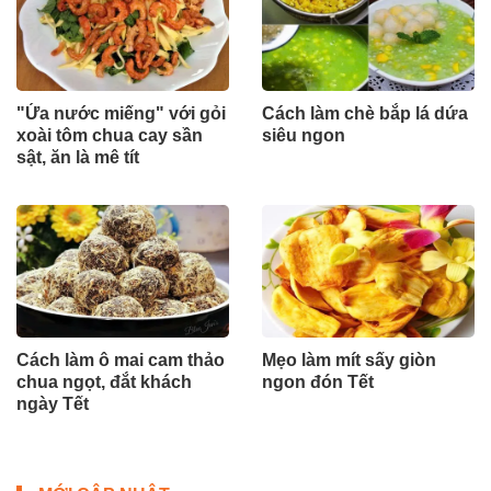
"Ứa nước miếng" với gỏi
Cách làm chè bắp lá dứa
xoài tôm chua cay sần
siêu ngon
sật, ăn là mê tít
Cách làm ô mai cam thảo
Mẹo làm mít sấy giòn
chua ngọt, đắt khách
ngon đón Tết
ngày Tết