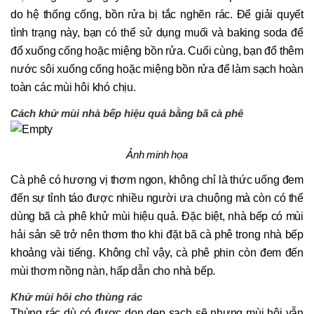
do hệ thống cống, bồn rửa bị tắc nghẽn rác. Để giải quyết
tình trạng này, bạn có thể sử dụng muối và baking soda để
đổ xuống cống hoặc miệng bồn rửa. Cuối cùng, bạn đổ thêm
nước sôi xuống cống hoặc miệng bồn rửa để làm sạch hoàn
toàn các mùi hôi khó chịu.
Cách khử mùi nhà bếp hiệu quả bằng bã cà phê
Ảnh minh họa
Cà phê có hương vị thơm ngon, không chỉ là thức uống đem
đến sự tỉnh táo được nhiều người ưa chuộng mà còn có thể
dùng bã cà phê khử mùi hiệu quả. Đặc biệt, nhà bếp có mùi
hải sản sẽ trở nên thơm tho khi đặt bã cà phê trong nhà bếp
khoảng vài tiếng. Không chỉ vậy, cà phê phin còn đem đến
mùi thơm nồng nàn, hấp dẫn cho nhà bếp.
Khử mùi hôi cho thùng rác
Thùng rác dù có được dọn dẹp sạch sẽ nhưng mùi hôi vẫn