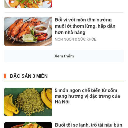
Đổi vị với món tôm nướng
muối ớt thơm lừng, hấp dẫn
hơn nhà hàng
MÓN NGON & SỨC KHỎE
Xem thêm
ĐẶC SẢN 3 MIỀN
5 món ngon chế biến từ cốm
mang hương vị đặc trưng của
Hà Nội
Buổi tối se lạnh, trổ tài nấu bún