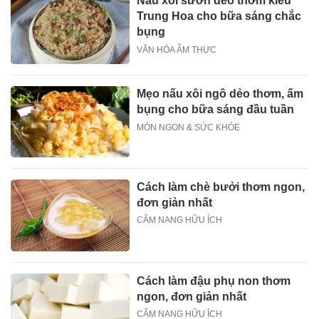
Nấu xôi sườn dẻo thơm kiểu
Trung Hoa cho bữa sáng chắc
bụng
VĂN HÓA ẨM THỰC
Mẹo nấu xôi ngô dẻo thơm, ấm
bụng cho bữa sáng đầu tuần
MÓN NGON & SỨC KHỎE
Cách làm chè bưởi thơm ngon,
đơn giản nhất
CẨM NANG HỮU ÍCH
Cách làm đậu phụ non thơm
ngon, đơn giản nhất
CẨM NANG HỮU ÍCH