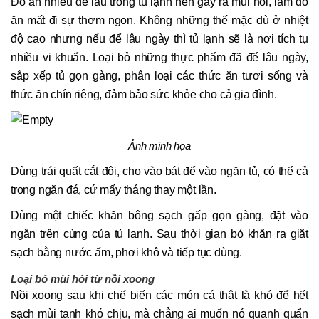
Đồ ăn nhiều để lâu trong tủ lạnh nên gây ra mùi hôi, làm đồ
ăn mất đi sự thơm ngon. Không những thế mặc dù ở nhiệt
độ cao nhưng nếu để lâu ngày thì tủ lạnh sẽ là nơi tích tụ
nhiều vi khuẩn. Loại bỏ những thực phẩm đã để lâu ngày,
sắp xếp tủ gọn gàng, phân loại các thức ăn tươi sống và
thức ăn chín riêng, đảm bảo sức khỏe cho cả gia đình.
Ảnh minh họa
Dùng trái quất cắt đôi, cho vào bát để vào ngăn tủ, có thể cả
trong ngăn đá, cứ mấy tháng thay một lần.
Dùng một chiếc khăn bông sạch gấp gọn gàng, đặt vào
ngăn trên cùng của tủ lạnh. Sau thời gian bỏ khăn ra giặt
sạch bằng nước ấm, phơi khô và tiếp tục dùng.
Loại bỏ mùi hôi từ nồi xoong
Nồi xoong sau khi chế biến các món cá thật là khó để hết
sạch mùi tanh khó chịu, mà chẳng ai muốn nó quanh quẩn