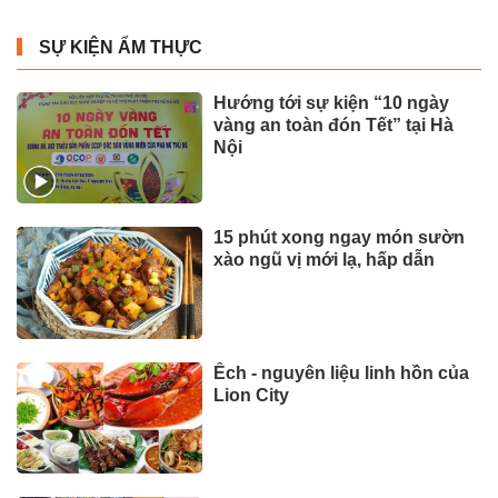
SỰ KIỆN ẨM THỰC
Hướng tới sự kiện “10 ngày
vàng an toàn đón Tết” tại Hà
Nội
15 phút xong ngay món sườn
xào ngũ vị mới lạ, hấp dẫn
Ếch - nguyên liệu linh hồn của
Lion City