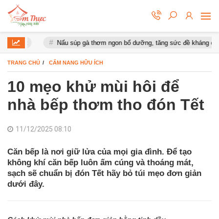
mắt
Nấu súp gà thơm ngon bổ dưỡng, tăng sức đề kháng cho cơ th
TRANG CHỦ
CẨM NANG HỮU ÍCH
10 mẹo khử mùi hôi để
nhà bếp thơm tho đón Tết
11/12/2025 08:10
Căn bếp là nơi giữ lửa của mọi gia đình. Để tạo
không khí căn bếp luôn ấm cúng và thoáng mát,
sạch sẽ chuẩn bị đón Tết hãy bỏ túi mẹo đơn giản
dưới đây.