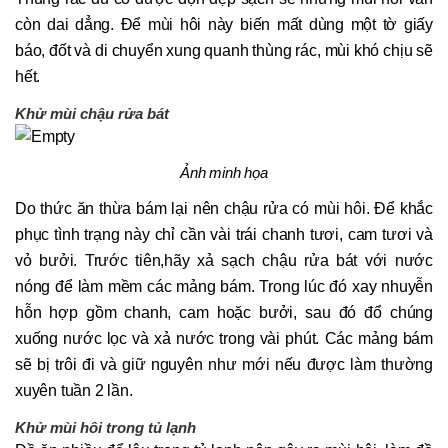
còn dai dẳng. Để mùi hôi này biến mất dùng một tờ giấy
báo, đốt và di chuyển xung quanh thùng rác, mùi khó chịu sẽ
hết.
Khử mùi chậu rửa bát
Ảnh minh họa
Do thức ăn thừa bám lại nên chậu rửa có mùi hôi. Để khắc
phục tình trạng này chỉ cần vài trái chanh tươi, cam tươi và
vỏ bưởi. Trước tiên,hãy xả sạch chậu rửa bát với nước
nóng để làm mềm các mảng bám. Trong lúc đó xay nhuyễn
hỗn hợp gồm chanh, cam hoặc bưởi, sau đó đổ chúng
xuống nước lọc và xả nước trong vài phút. Các mảng bám
sẽ bị trôi đi và giữ nguyên như mới nếu được làm thường
xuyên tuần 2 lần.
Khử mùi hôi trong tủ lạnh