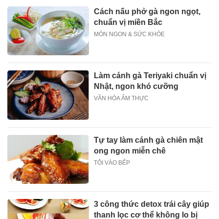
Cách nấu phở gà ngon ngọt,
chuẩn vị miền Bắc
MÓN NGON & SỨC KHỎE
Làm cánh gà Teriyaki chuẩn vị
Nhật, ngon khó cưỡng
VĂN HÓA ẨM THỰC
Tự tay làm cánh gà chiên mật
ong ngon miễn chê
TÔI VÀO BẾP
3 công thức detox trái cây giúp
thanh lọc cơ thể không lo bị