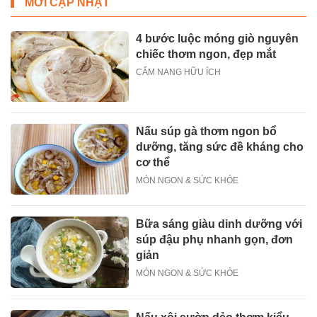
MỚI CẬP NHẬT
4 bước luộc móng giò nguyên
chiếc thơm ngon, đẹp mắt
CẨM NANG HỮU ÍCH
Nấu súp gà thơm ngon bổ
dưỡng, tăng sức đề kháng cho
cơ thể
MÓN NGON & SỨC KHỎE
Bữa sáng giàu dinh dưỡng với
súp đậu phụ nhanh gọn, đơn
giản
MÓN NGON & SỨC KHỎE