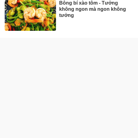
Bông bí xào tôm - Tưởng
không ngon mà ngon không
tưởng
ẨM THỰC MIỀN BẮC
Cách nấu phở gà ngon ngọt,
chuẩn vị miền Bắc
Cách nấu bún ốc nóng hổi,
đúng kiểu Hà Nội