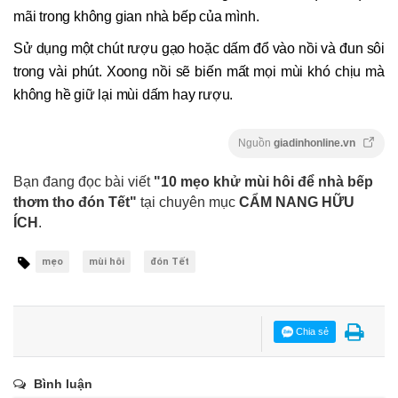
mãi trong không gian nhà bếp của mình.
Sử dụng một chút rượu gạo hoặc dấm đổ vào nồi và đun sôi
trong vài phút. Xoong nồi sẽ biến mất mọi mùi khó chịu mà
không hề giữ lại mùi dấm hay rượu.
Nguồn
giadinhonline.vn
Bạn đang đọc bài viết
"10 mẹo khử mùi hôi để nhà bếp
thơm tho đón Tết"
tại chuyên mục
CẨM NANG HỮU
ÍCH
.
mẹo
mùi hôi
đón Tết
Chia sẻ
Bình luận