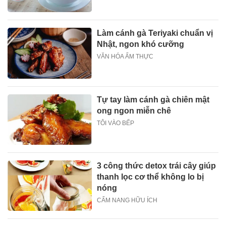
Làm cánh gà Teriyaki chuẩn vị
Nhật, ngon khó cưỡng
VĂN HÓA ẨM THỰC
Tự tay làm cánh gà chiên mật
ong ngon miễn chê
TÔI VÀO BẾP
3 công thức detox trái cây giúp
thanh lọc cơ thể không lo bị
nóng
CẨM NANG HỮU ÍCH