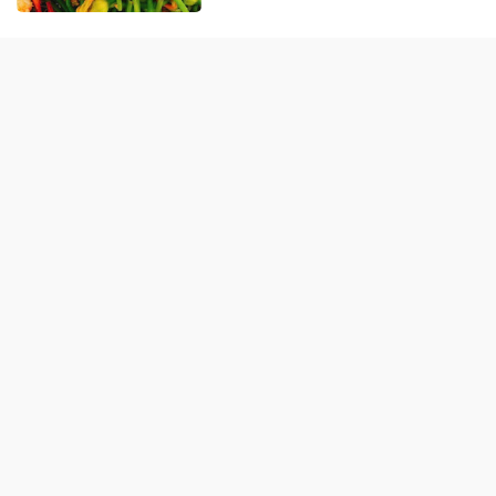
ẨM THỰC MIỀN BẮC
Cách nấu phở gà ngon ngọt,
chuẩn vị miền Bắc
Cách nấu bún ốc nóng hổi,
đúng kiểu Hà Nội
Chả cá Lã Vọng: Cách làm đơn
giản chuẩn vị Hà Nội xưa