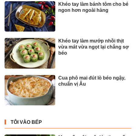
Khéo tay làm bánh tôm cho bé
ngon hơn ngoài hàng
Khéo tay làm mướp nhồi thịt
vừa mát vừa ngọt lại chẳng sợ
béo
Cua phô mai đút lò béo ngậy,
chuẩn vị Âu
TÔI VÀO BẾP