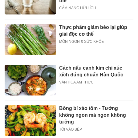
thể
CẨM NANG HỮU ÍCH
Thực phẩm giảm béo lại giúp
giải độc cơ thể
MÓN NGON & SỨC KHỎE
Cách nấu canh kim chi xúc
xích đúng chuẩn Hàn Quốc
VĂN HÓA ẨM THỰC
Bông bí xào tôm - Tưởng
không ngon mà ngon không
tưởng
TÔI VÀO BẾP