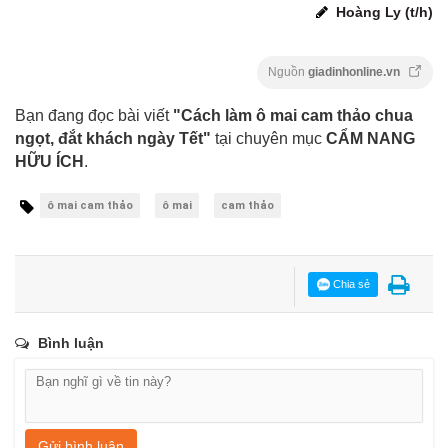
Hoàng Ly (t/h)
Nguồn
giadinhonline.vn
Bạn đang đọc bài viết
"Cách làm ô mai cam thảo chua
ngọt, đắt khách ngày Tết"
tại chuyên mục
CẨM NANG
HỮU ÍCH
.
ô mai cam thảo
ô mai
cam thảo
Chia sẻ
Bình luận
Gửi bình luận