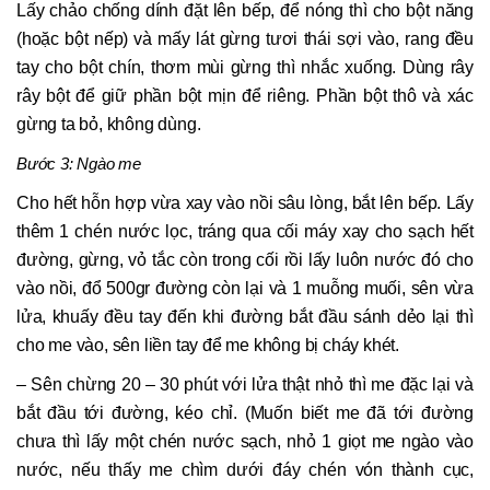
Lấy chảo chống dính đặt lên bếp, để nóng thì cho bột năng
(hoặc bột nếp) và mấy lát gừng tươi thái sợi vào, rang đều
tay cho bột chín, thơm mùi gừng thì nhắc xuống. Dùng rây
rây bột để giữ phần bột mịn để riêng. Phần bột thô và xác
gừng ta bỏ, không dùng.
Bước 3: Ngào me
Cho hết hỗn hợp vừa xay vào nồi sâu lòng, bắt lên bếp. Lấy
thêm 1 chén nước lọc, tráng qua cối máy xay cho sạch hết
đường, gừng, vỏ tắc còn trong cối rồi lấy luôn nước đó cho
vào nồi, đổ 500gr đường còn lại và 1 muỗng muối, sên vừa
lửa, khuấy đều tay đến khi đường bắt đầu sánh dẻo lại thì
cho me vào, sên liền tay để me không bị cháy khét.
– Sên chừng 20 – 30 phút với lửa thật nhỏ thì me đặc lại và
bắt đầu tới đường, kéo chỉ. (Muốn biết me đã tới đường
chưa thì lấy một chén nước sạch, nhỏ 1 giọt me ngào vào
nước, nếu thấy me chìm dưới đáy chén vón thành cục,