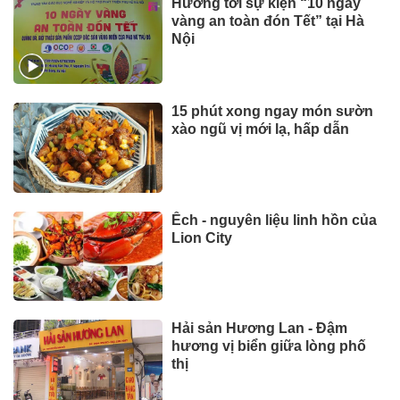
Hướng tới sự kiện “10 ngày
vàng an toàn đón Tết” tại Hà
Nội
15 phút xong ngay món sườn
xào ngũ vị mới lạ, hấp dẫn
Ếch - nguyên liệu linh hồn của
Lion City
Hải sản Hương Lan - Đậm
hương vị biển giữa lòng phố
thị