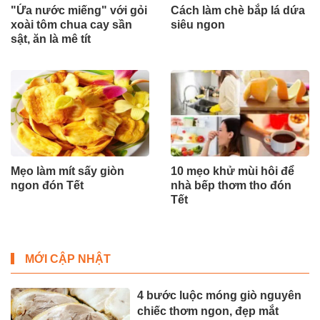
"Ứa nước miếng" với gỏi
Cách làm chè bắp lá dứa
xoài tôm chua cay sần
siêu ngon
sật, ăn là mê tít
Mẹo làm mít sấy giòn
10 mẹo khử mùi hôi để
ngon đón Tết
nhà bếp thơm tho đón
Tết
MỚI CẬP NHẬT
4 bước luộc móng giò nguyên
chiếc thơm ngon, đẹp mắt