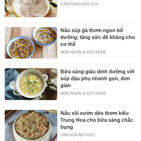
CẨM NANG HỮU ÍCH
Nấu súp gà thơm ngon bổ
dưỡng, tăng sức đề kháng cho
cơ thể
MÓN NGON & SỨC KHỎE
Bữa sáng giàu dinh dưỡng với
súp đậu phụ nhanh gọn, đơn
giản
MÓN NGON & SỨC KHỎE
Nấu xôi sườn dẻo thơm kiểu
Trung Hoa cho bữa sáng chắc
bụng
VĂN HÓA ẨM THỰC