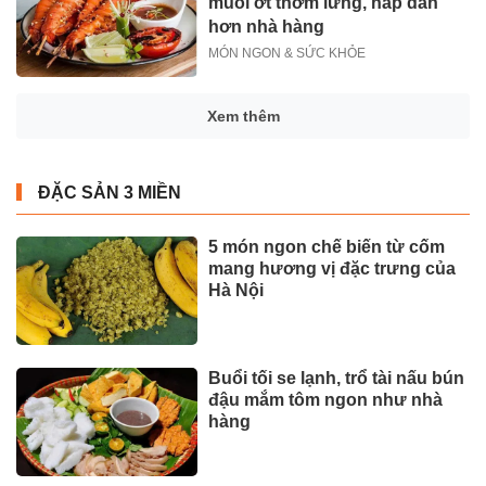
muối ớt thơm lừng, hấp dẫn
hơn nhà hàng
MÓN NGON & SỨC KHỎE
Xem thêm
ĐẶC SẢN 3 MIỀN
5 món ngon chế biến từ cốm
mang hương vị đặc trưng của
Hà Nội
Buổi tối se lạnh, trổ tài nấu bún
đậu mắm tôm ngon như nhà
hàng