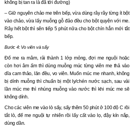
không bị tan ra là đã tới đường)
– Giữ nguyên chảo me trên bếp, vừa dùng rây rây từng ít bột
vào chảo, vừa lấy muỗng gỗ đảo đều cho bột quyện với me.
Rây hết bột thì sên tiếp 5 phút nữa cho bột chín hẳn mới tắt
bếp.
Bước 4: Vo viên và sấy
Đổ me ra mâm, rải thành 1 lớp mỏng, đợi me nguội hoặc
còn hơi âm ấm thì dùng muỗng múc từng viên me thả vào
dĩa cam thảo, lăn đều, vo viên. Muốn múc me nhanh, không
bị dính muỗng thì chuẩn bị một ly/chén nước sạch, sau vài
lần múc me thì nhúng muỗng vào nước thì khi múc me sẽ
không dính.
Cho các viên me vào lò sấy, sấy thêm 50 phút ở 100 độ C rồi
tắt lò, để me nguội tự nhiên rồi lấy cất vào lọ, đậy kín nắp,
dùng dần.