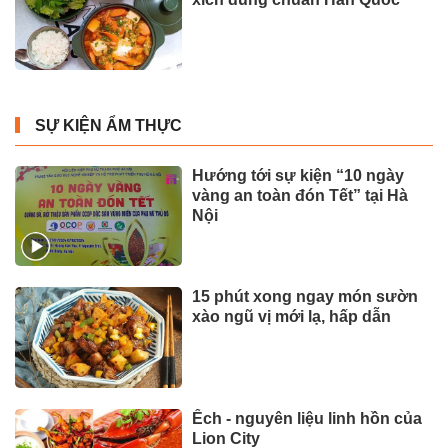
SỰ KIỆN ẨM THỰC
Hướng tới sự kiện “10 ngày
vàng an toàn đón Tết” tại Hà
Nội
15 phút xong ngay món sườn
xào ngũ vị mới lạ, hấp dẫn
Ếch - nguyên liệu linh hồn của
Lion City