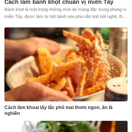
Cách làm bánh khọt chuẩn vị miền Tây
Bánh khọt là một trong những món ăn mang đặc trưng phong vị
miền Tây, được làm từ bột bánh xèo pha sẵn tinh bột nghệ, thịt
nạc, tôm tươi và các gia vị hấp dẫn. Cùng GĐVN bắt tay vào
làm món Bánh Khọt chuẩn vị miền Tây nhé.
Cách làm khoai tây lắc phô mai thơm ngon, ăn là
nghiền