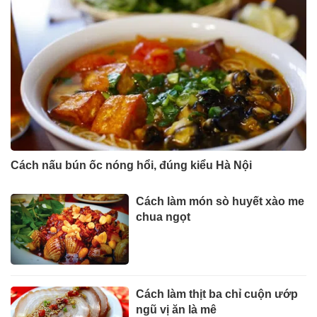
Cách nấu bún ốc nóng hổi, đúng kiểu Hà Nội
Cách làm món sò huyết xào me
chua ngọt
Cách làm thịt ba chỉ cuộn ướp
ngũ vị ăn là mê