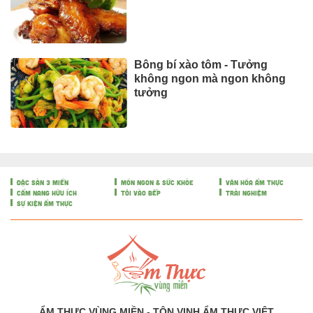
Bông bí xào tôm - Tưởng
không ngon mà ngon không
tưởng
ĐẶC SẢN 3 MIỀN
MÓN NGON & SỨC KHỎE
VĂN HÓA ẨM THỰC
CẨM NANG HỮU ÍCH
TÔI VÀO BẾP
TRẢI NGHIỆM
SỰ KIỆN ẨM THỰC
ẨM THỰC VÙNG MIỀN - TÔN VINH ẨM THỰC VIỆT