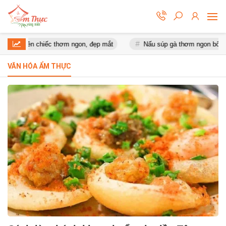
nguyên chiếc thơm ngon, đẹp mắt
Nấu súp gà thơm ngon bổ dưỡn
VĂN HÓA ẨM THỰC