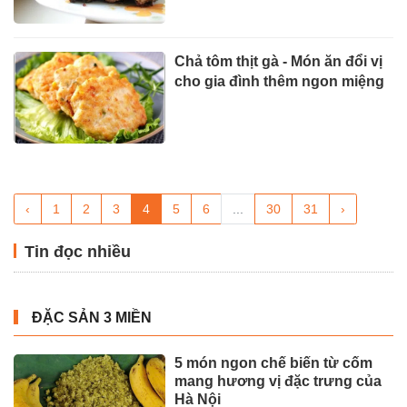
Chả tôm thịt gà - Món ăn đổi vị
cho gia đình thêm ngon miệng
‹
1
2
3
4
5
6
...
30
31
›
Tin đọc nhiều
ĐẶC SẢN 3 MIỀN
5 món ngon chế biến từ cốm
mang hương vị đặc trưng của
Hà Nội