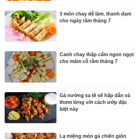
3 món chay dễ làm, thanh đạm
cho ngày rằm tháng 7
Canh chay thập cẩm ngon ngọt
cho mâm cỗ rằm tháng 7
Gà nướng sa tế sẽ hấp dẫn và
thơm lừng với cách ướp đặc
biệt này
Lạ miệng món gà chiên giòn