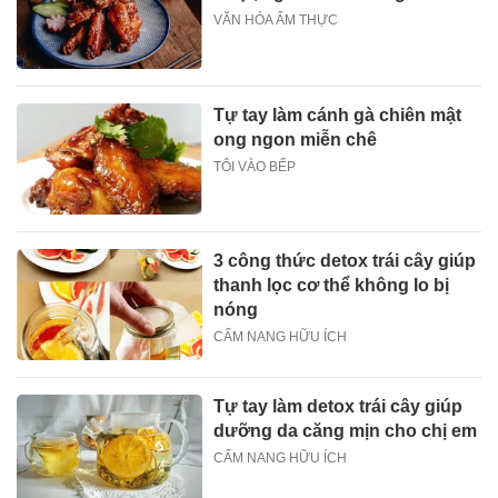
VĂN HÓA ẨM THỰC
Tự tay làm cánh gà chiên mật
ong ngon miễn chê
TÔI VÀO BẾP
3 công thức detox trái cây giúp
thanh lọc cơ thể không lo bị
nóng
CẨM NANG HỮU ÍCH
Tự tay làm detox trái cây giúp
dưỡng da căng mịn cho chị em
CẨM NANG HỮU ÍCH