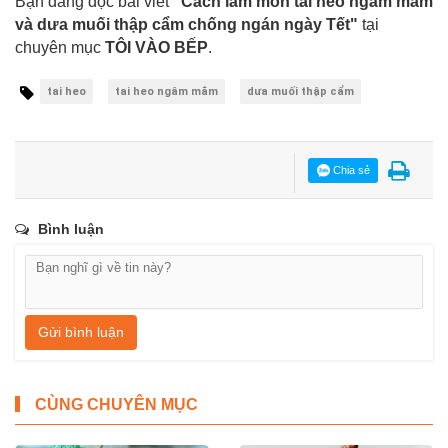
Bạn đang đọc bài viết
"Cách làm món tai heo ngâm mắm
và dưa muối thập cẩm chống ngán ngày Tết"
tại
chuyên mục
TÔI VÀO BẾP
.
tai heo
tai heo ngâm mắm
dưa muối thập cẩm
Chia sẻ
Bình luận
Gửi bình luận
CÙNG CHUYÊN MỤC