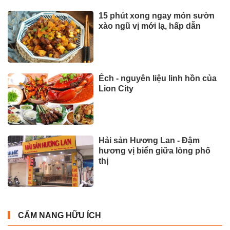
15 phút xong ngay món sườn
xào ngũ vị mới lạ, hấp dẫn
Ếch - nguyên liệu linh hồn của
Lion City
Hải sản Hương Lan - Đậm
hương vị biển giữa lòng phố
thị
CẨM NANG HỮU ÍCH