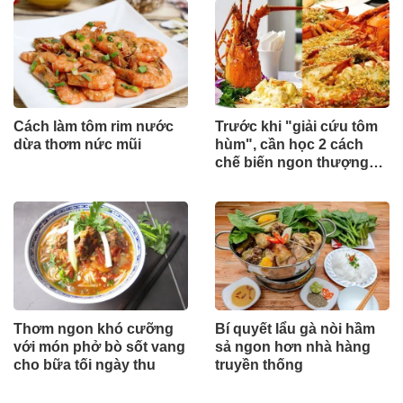
Cách làm tôm rim nước
Trước khi "giải cứu tôm
dừa thơm nức mũi
hùm", cần học 2 cách
chế biến ngon thượng
hạng
Thơm ngon khó cưỡng
Bí quyết lẩu gà nòi hầm
với món phở bò sốt vang
sả ngon hơn nhà hàng
cho bữa tối ngày thu
truyền thống