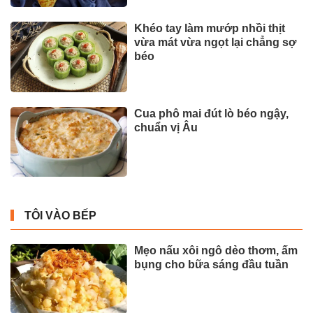
Khéo tay làm mướp nhồi thịt
vừa mát vừa ngọt lại chẳng sợ
béo
Cua phô mai đút lò béo ngậy,
chuẩn vị Âu
TÔI VÀO BẾP
Mẹo nấu xôi ngô dẻo thơm, ấm
bụng cho bữa sáng đầu tuần