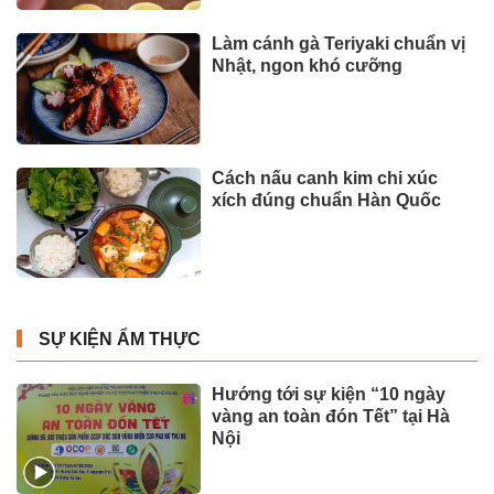
Làm cánh gà Teriyaki chuẩn vị
Nhật, ngon khó cưỡng
Cách nấu canh kim chi xúc
xích đúng chuẩn Hàn Quốc
SỰ KIỆN ẨM THỰC
Hướng tới sự kiện “10 ngày
vàng an toàn đón Tết” tại Hà
Nội