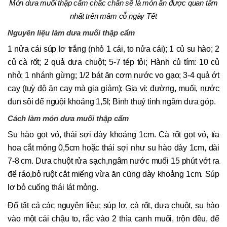
Món dưa muối thập cẩm chắc chắn sẽ là món ăn được quan tâm
nhất trên mâm cỗ ngày Tết
Nguyên liệu làm dưa muối thập cẩm
1 nửa cái súp lơ trắng (nhỏ 1 cái, to nửa cái); 1 củ su hào; 2
củ cà rốt; 2 quả dưa chuột; 5-7 tép tỏi; Hành củ tím: 10 củ
nhỏ; 1 nhánh gừng; 1/2 bát ăn cơm nước vo gạo; 3-4 quả ớt
cay (tuỳ độ ăn cay mà gia giảm); Gia vị: đường, muối, nước
đun sôi để nguội khoảng 1,5l; Bình thuỷ tinh ngâm dưa góp.
Cách làm món dưa muối thập cẩm
Su hào gọt vỏ, thái sợi dày khoảng 1cm. Cà rốt gọt vỏ, tỉa
hoa cắt mỏng 0,5cm hoặc thái sợi như su hào dày 1cm, dài
7-8 cm. Dưa chuột rửa sạch,ngâm nước muối 15 phút vớt ra
để ráo,bỏ ruột cắt miếng vừa ăn cũng dày khoảng 1cm. Súp
lơ bỏ cuống thái lát mỏng.
Đổ tất cả các nguyên liệu: súp lơ, cà rốt, dưa chuột, su hào
vào một cái chậu to, rắc vào 2 thìa canh muối, trộn đều, để