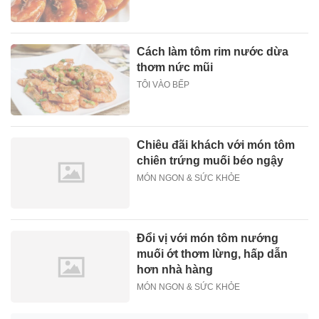
Cách làm tôm rim nước dừa
thơm nức mũi
TÔI VÀO BẾP
Chiêu đãi khách với món tôm
chiên trứng muối béo ngậy
MÓN NGON & SỨC KHỎE
Đổi vị với món tôm nướng
muối ớt thơm lừng, hấp dẫn
hơn nhà hàng
MÓN NGON & SỨC KHỎE