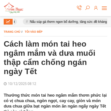
mắt
Nấu súp gà thơm ngon bổ dưỡng, tăng sức đề kháng cho cơ th
TRANG CHỦ
TÔI VÀO BẾP
Cách làm món tai heo
ngâm mắm và dưa muối
thập cẩm chống ngán
ngày Tết
10/12/2025 08:12
Thưởng thức món tai heo ngâm mắm thơm phức lại
có vị chua chua, ngòn ngọt, cay cay, giòn và món
dưa chua giữa bạt ngàn món ăn ngán ngấy ngày Tết