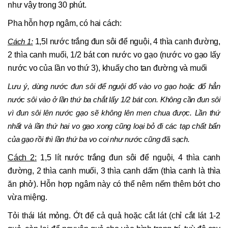
như vậy trong 30 phút.
Pha hỗn hợp ngâm, có hai cách:
Cách 1:
1,5l nước trắng đun sôi để nguội, 4 thìa canh đường,
2 thìa canh muối, 1/2 bát con nước vo gạo (nước vo gạo lấy
nước vo của lần vo thứ 3), khuấy cho tan đường và muối
Lưu ý, dùng nước đun sôi để nguội đổ vào vo gạo hoặc đổ hẳn
nước sôi vào ở lần thứ ba chắt lấy 1/2 bát con. Không cần đun sôi
vì đun sôi lên nước gạo sẽ không lên men chua được. Lần thứ
nhất và lần thứ hai vo gạo xong cũng loại bỏ đi các tạp chất bẩn
của gạo rồi thì lần thứ ba vo coi như nước cũng đã sạch.
Cách 2:
1,5 lít nước trắng đun sôi để nguội, 4 thìa canh
đường, 2 thìa canh muối, 3 thìa canh dấm (thìa canh là thìa
ăn phở). Hỗn hợp ngâm này có thể nêm nếm thêm bớt cho
vừa miệng.
Tỏi thái lát mỏng. Ớt để cả quả hoặc cắt lát (chỉ cắt lát 1-2