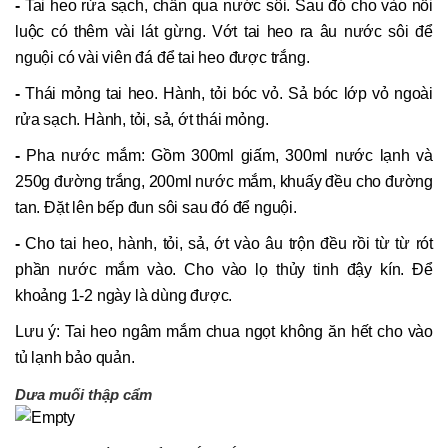
-
Tai heo rửa sạch, chần qua nước sôi. Sau đó cho vào nồi
luộc có thêm vài lát gừng. Vớt tai heo ra âu nước sôi để
nguội có vài viên đá để tai heo được trắng.
-
Thái mỏng tai heo. Hành, tỏi bóc vỏ. Sả bóc lớp vỏ ngoài
rửa sạch. Hành, tỏi, sả, ớt thái mỏng.
-
Pha nước mắm: Gồm 300ml giấm, 300ml nước lạnh và
250g đường trắng, 200ml nước mắm, khuấy đều cho đường
tan. Đặt lên bếp đun sôi sau đó để nguội.
-
Cho tai heo, hành, tỏi, sả, ớt vào âu trộn đều rồi từ từ rót
phần nước mắm vào. Cho vào lọ thủy tinh đậy kín. Để
khoảng 1-2 ngày là dùng được.
Lưu ý: Tai heo ngâm mắm chua ngọt không ăn hết cho vào
tủ lạnh bảo quản.
Dưa muối thập cẩm