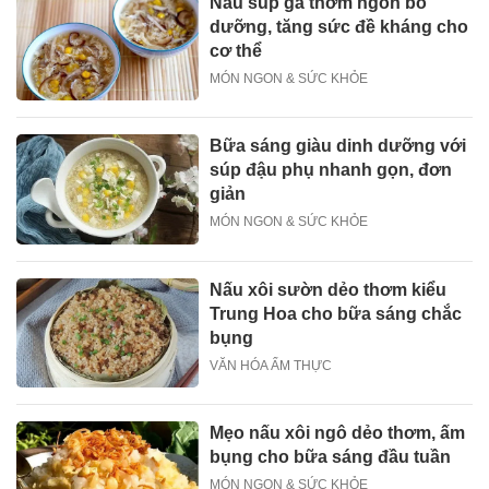
Nấu súp gà thơm ngon bổ
dưỡng, tăng sức đề kháng cho
cơ thể
MÓN NGON & SỨC KHỎE
Bữa sáng giàu dinh dưỡng với
súp đậu phụ nhanh gọn, đơn
giản
MÓN NGON & SỨC KHỎE
Nấu xôi sườn dẻo thơm kiểu
Trung Hoa cho bữa sáng chắc
bụng
VĂN HÓA ẨM THỰC
Mẹo nấu xôi ngô dẻo thơm, ấm
bụng cho bữa sáng đầu tuần
MÓN NGON & SỨC KHỎE