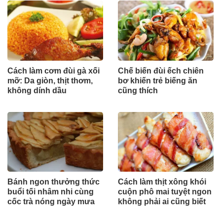
Cách làm cơm đùi gà xối
Chế biến đùi ếch chiên
mỡ: Da giòn, thịt thơm,
bơ khiến trẻ biếng ăn
không dính dầu
cũng thích
Bánh ngon thưởng thức
Cách làm thịt xông khói
buổi tối nhâm nhi cùng
cuộn phô mai tuyệt ngon
cốc trà nóng ngày mưa
không phải ai cũng biết