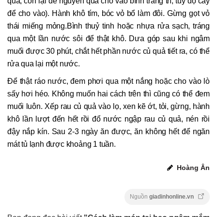
quả, còn lại để nguyên quả cho vào bình trang trí, tuỳ độ cay
để cho vào). Hành khô tím, bóc vỏ bổ làm đôi. Gừng gọt vỏ
thái miếng mỏng.Bình thuỷ tinh hoặc nhựa rửa sạch, tráng
qua một lần nước sôi để thật khô. Dưa góp sau khi ngâm
muối được 30 phút, chắt hết phần nước củ quả tiết ra, có thể
rửa qua lại một nước.
Để thật ráo nước, đem phơi qua một nắng hoặc cho vào lò
sấy hơi héo. Không muốn hai cách trên thì cũng có thể đem
muối luôn. Xếp rau củ quả vào lọ, xen kẽ ớt, tỏi, gừng, hành
khô lần lượt đến hết rồi đổ nước ngập rau củ quả, nén rồi
đậy nắp kín. Sau 2-3 ngày ăn được, ăn không hết để ngăn
mát tủ lạnh được khoảng 1 tuần.
Hoàng Ân
Nguồn
giadinhonline.vn