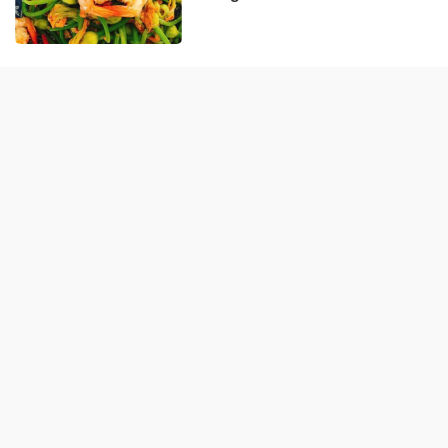
ẨM THỰC MIỀN BẮC
Cách nấu phở gà ngon ngọt,
chuẩn vị miền Bắc
Cách nấu bún ốc nóng hổi,
đúng kiểu Hà Nội
Chả cá Lã Vọng: Cách làm đơn
giản chuẩn vị Hà Nội xưa