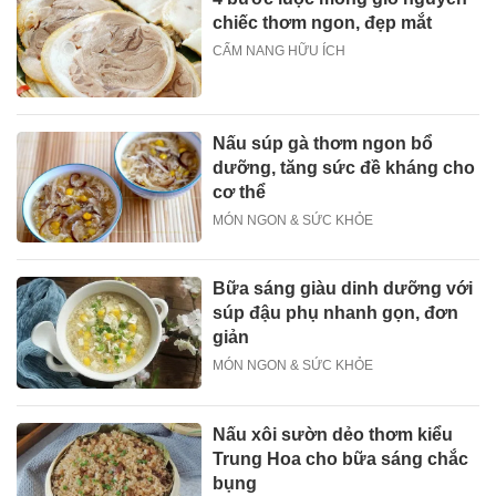
chiếc thơm ngon, đẹp mắt
CẨM NANG HỮU ÍCH
Nấu súp gà thơm ngon bổ
dưỡng, tăng sức đề kháng cho
cơ thể
MÓN NGON & SỨC KHỎE
Bữa sáng giàu dinh dưỡng với
súp đậu phụ nhanh gọn, đơn
giản
MÓN NGON & SỨC KHỎE
Nấu xôi sườn dẻo thơm kiểu
Trung Hoa cho bữa sáng chắc
bụng