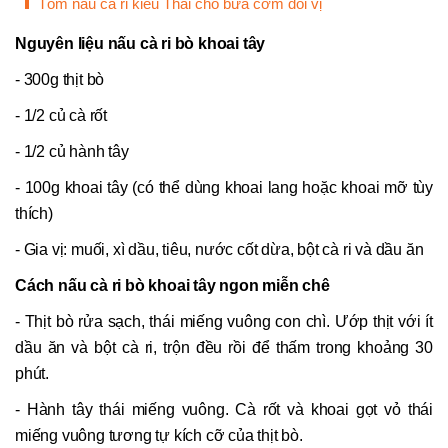
Tôm nấu cà ri kiểu Thái cho bữa cơm đổi vị
Nguyên liệu nấu cà ri bò khoai tây
- 300g thịt bò
- 1/2 củ cà rốt
- 1/2 củ hành tây
- 100g khoai tây (có thể dùng khoai lang hoặc khoai mỡ tùy
thích)
- Gia vị: muối, xì dầu, tiêu, nước cốt dừa, bột cà ri và dầu ăn
Cách nấu cà ri bò khoai tây ngon miễn chê
- Thịt bò rửa sạch, thái miếng vuông con chì. Ướp thịt với ít
dầu ăn và bột cà ri, trộn đều rồi để thấm trong khoảng 30
phút.
- Hành tây thái miếng vuông. Cà rốt và khoai gọt vỏ thái
miếng vuông tương tự kích cỡ của thịt bò.