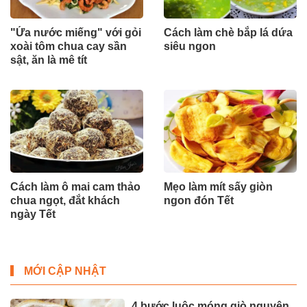
"Ứa nước miếng" với gỏi
Cách làm chè bắp lá dứa
xoài tôm chua cay sần
siêu ngon
sật, ăn là mê tít
Cách làm ô mai cam thảo
Mẹo làm mít sấy giòn
chua ngọt, đắt khách
ngon đón Tết
ngày Tết
MỚI CẬP NHẬT
4 bước luộc móng giò nguyên