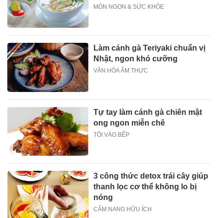
MÓN NGON & SỨC KHỎE
Làm cánh gà Teriyaki chuẩn vị
Nhật, ngon khó cưỡng
VĂN HÓA ẨM THỰC
Tự tay làm cánh gà chiên mật
ong ngon miễn chê
TÔI VÀO BẾP
3 công thức detox trái cây giúp
thanh lọc cơ thể không lo bị
nóng
CẨM NANG HỮU ÍCH