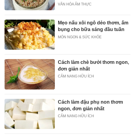
VĂN HÓA ẨM THỰC
Mẹo nấu xôi ngô dẻo thơm, ấm
bụng cho bữa sáng đầu tuần
MÓN NGON & SỨC KHỎE
Cách làm chè bưởi thơm ngon,
đơn giản nhất
CẨM NANG HỮU ÍCH
Cách làm đậu phụ non thơm
ngon, đơn giản nhất
CẨM NANG HỮU ÍCH