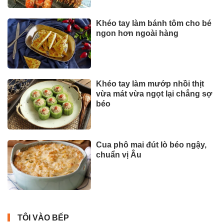
Khéo tay làm bánh tôm cho bé
ngon hơn ngoài hàng
Khéo tay làm mướp nhồi thịt
vừa mát vừa ngọt lại chẳng sợ
béo
Cua phô mai đút lò béo ngậy,
chuẩn vị Âu
TÔI VÀO BẾP