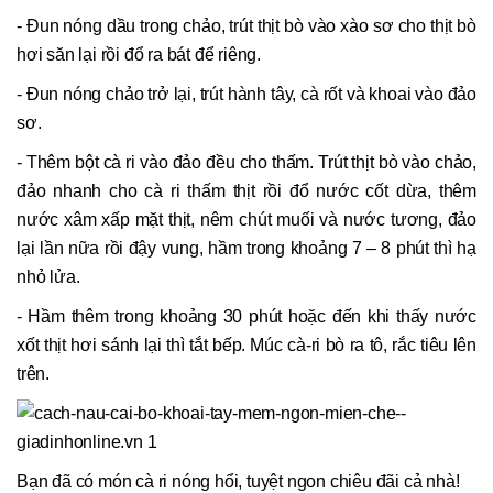
- Đun nóng dầu trong chảo, trút thịt bò vào xào sơ cho thịt bò
hơi săn lại rồi đổ ra bát để riêng.
- Đun nóng chảo trở lại, trút hành tây, cà rốt và khoai vào đảo
sơ.
- Thêm bột cà ri vào đảo đều cho thấm. Trút thịt bò vào chảo,
đảo nhanh cho cà ri thấm thịt rồi đổ nước cốt dừa, thêm
nước xâm xấp mặt thịt, nêm chút muối và nước tương, đảo
lại lần nữa rồi đậy vung, hầm trong khoảng 7 – 8 phút thì hạ
nhỏ lửa.
- Hầm thêm trong khoảng 30 phút hoặc đến khi thấy nước
xốt thịt hơi sánh lại thì tắt bếp. Múc cà-ri bò ra tô, rắc tiêu lên
trên.
Bạn đã có món cà ri nóng hổi, tuyệt ngon chiêu đãi cả nhà!