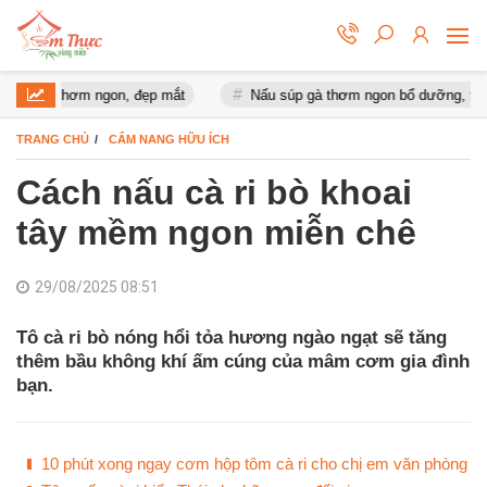
ếc thơm ngon, đẹp mắt
Nấu súp gà thơm ngon bổ dưỡng, tăng sứ
TRANG CHỦ
CẨM NANG HỮU ÍCH
Cách nấu cà ri bò khoai
tây mềm ngon miễn chê
29/08/2025 08:51
Tô cà ri bò nóng hổi tỏa hương ngào ngạt sẽ tăng
thêm bầu không khí ấm cúng của mâm cơm gia đình
bạn.
10 phút xong ngay cơm hộp tôm cà ri cho chị em văn phòng