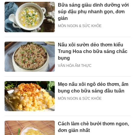
Bữa sáng giàu dinh dưỡng với
súp đậu phụ nhanh gọn, đơn
giản
MÓN NGON & SỨC KHỎE
Nấu xôi sườn dẻo thơm kiểu
Trung Hoa cho bữa sáng chắc
bụng
VĂN HÓA ẨM THỰC
Mẹo nấu xôi ngô dẻo thơm, ấm
bụng cho bữa sáng đầu tuần
MÓN NGON & SỨC KHỎE
Cách làm chè bưởi thơm ngon,
đơn giản nhất