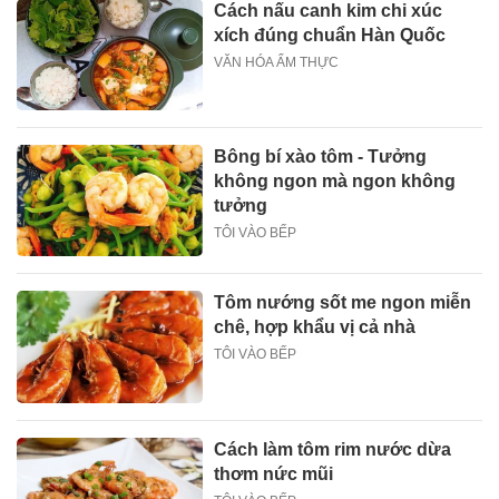
Cách nấu canh kim chi xúc
xích đúng chuẩn Hàn Quốc
VĂN HÓA ẨM THỰC
Bông bí xào tôm - Tưởng
không ngon mà ngon không
tưởng
TÔI VÀO BẾP
Tôm nướng sốt me ngon miễn
chê, hợp khẩu vị cả nhà
TÔI VÀO BẾP
Cách làm tôm rim nước dừa
thơm nức mũi