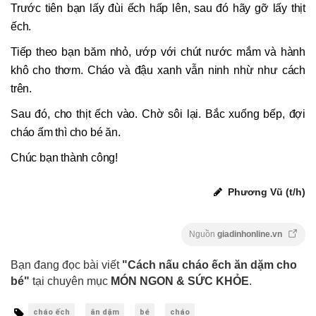
Trước tiên bạn lấy đùi ếch hấp lên, sau đó hãy gỡ lấy thịt
ếch.
Tiếp theo bạn băm nhỏ, ướp với chút nước mắm và hành
khô cho thơm. Cháo và đậu xanh vẫn ninh nhừ như cách
trên.
Sau đó, cho thịt ếch vào. Chờ sôi lại. Bắc xuống bếp, đợi
cháo ấm thì cho bé ăn.
Chúc bạn thành công!
Phương Vũ (t/h)
Nguồn
giadinhonline.vn
Bạn đang đọc bài viết
"Cách nấu cháo ếch ăn dặm cho
bé"
tại chuyên mục
MÓN NGON & SỨC KHỎE
.
cháo ếch
ăn dặm
bé
cháo