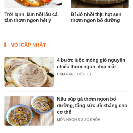
Trời lạnh, làm nồi lẩu cá
Bí đỏ nhồi thịt, hạt sen
tầm thơm ngon hết ý
thơm ngon bổ dưỡng
MỚI CẬP NHẬT
4 bước luộc móng giò nguyên
chiếc thơm ngon, đẹp mắt
CẨM NANG HỮU ÍCH
Nấu súp gà thơm ngon bổ
dưỡng, tăng sức đề kháng cho
cơ thể
MÓN NGON & SỨC KHỎE