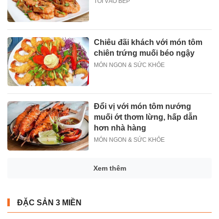
TÔI VÀO BẾP
Chiêu đãi khách với món tôm
chiên trứng muối béo ngậy
MÓN NGON & SỨC KHỎE
Đổi vị với món tôm nướng
muối ớt thơm lừng, hấp dẫn
hơn nhà hàng
MÓN NGON & SỨC KHỎE
Xem thêm
ĐẶC SẢN 3 MIỀN