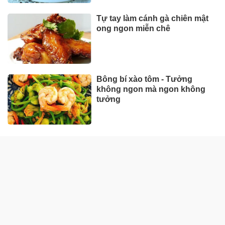
Tự tay làm cánh gà chiên mật
ong ngon miễn chê
Bông bí xào tôm - Tưởng
không ngon mà ngon không
tưởng
ẨM THỰC MIỀN BẮC
Cách nấu phở gà ngon ngọt,
chuẩn vị miền Bắc