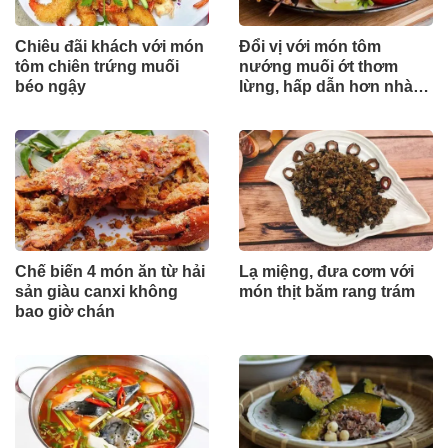
Chiêu đãi khách với món
Đổi vị với món tôm
tôm chiên trứng muối
nướng muối ớt thơm
béo ngậy
lừng, hấp dẫn hơn nhà
hàng
Chế biến 4 món ăn từ hải
Lạ miệng, đưa cơm với
sản giàu canxi không
món thịt băm rang trám
bao giờ chán