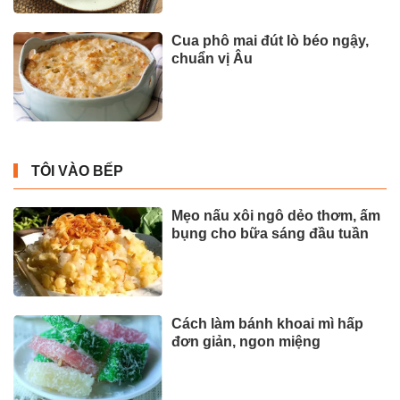
Cua phô mai đút lò béo ngậy,
chuẩn vị Âu
TÔI VÀO BẾP
Mẹo nấu xôi ngô dẻo thơm, ấm
bụng cho bữa sáng đầu tuần
Cách làm bánh khoai mì hấp
đơn giản, ngon miệng