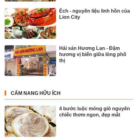
Ếch - nguyên liệu linh hồn của
Lion City
Hải sản Hương Lan - Đậm
hương vị biển giữa lòng phố
thị
CẨM NANG HỮU ÍCH
4 bước luộc móng giò nguyên
chiếc thơm ngon, đẹp mắt