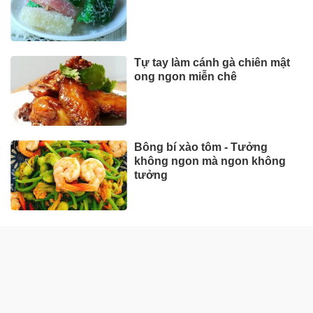
Tự tay làm cánh gà chiên mật
ong ngon miễn chê
Bông bí xào tôm - Tưởng
không ngon mà ngon không
tưởng
ẨM THỰC MIỀN BẮC
Cách nấu phở gà ngon ngọt,
chuẩn vị miền Bắc