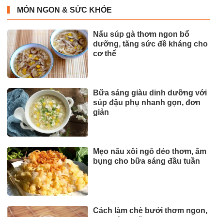
MÓN NGON & SỨC KHỎE
Nấu súp gà thơm ngon bổ
dưỡng, tăng sức đề kháng cho
cơ thể
Bữa sáng giàu dinh dưỡng với
súp đậu phụ nhanh gọn, đơn
giản
Mẹo nấu xôi ngô dẻo thơm, ấm
bụng cho bữa sáng đầu tuần
Cách làm chè bưởi thơm ngon,