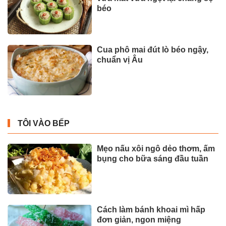
béo
Cua phô mai đút lò béo ngậy,
chuẩn vị Âu
TÔI VÀO BẾP
Mẹo nấu xôi ngô dẻo thơm, ấm
bụng cho bữa sáng đầu tuần
Cách làm bánh khoai mì hấp
đơn giản, ngon miệng