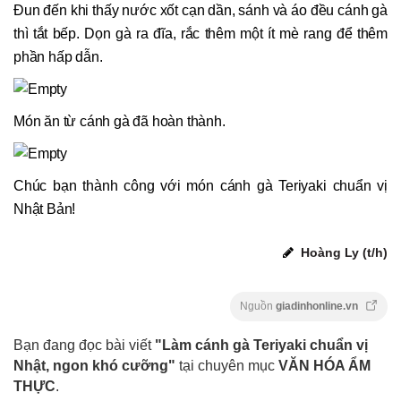
Đun đến khi thấy nước xốt cạn dần, sánh và áo đều cánh gà
thì tắt bếp. Dọn gà ra đĩa, rắc thêm một ít mè rang để thêm
phần hấp dẫn.
Món ăn từ cánh gà đã hoàn thành.
Chúc bạn thành công với món cánh gà Teriyaki chuẩn vị
Nhật Bản!
Hoàng Ly (t/h)
Nguồn
giadinhonline.vn
Bạn đang đọc bài viết
"Làm cánh gà Teriyaki chuẩn vị
Nhật, ngon khó cưỡng"
tại chuyên mục
VĂN HÓA ẨM
THỰC
.