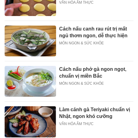
VĂN HÓA ẨM THỰC
Cách nấu canh rau rút trị mất
ngủ thơm ngon, dễ thực hiện
MÓN NGON & SỨC KHỎE
Cách nấu phở gà ngon ngọt,
chuẩn vị miền Bắc
MÓN NGON & SỨC KHỎE
Làm cánh gà Teriyaki chuẩn vị
Nhật, ngon khó cưỡng
VĂN HÓA ẨM THỰC