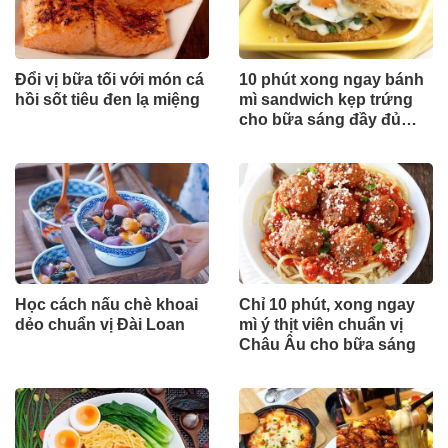
Đổi vị bữa tối với món cá
10 phút xong ngay bánh
hồi sốt tiêu đen lạ miệng
mì sandwich kẹp trứng
cho bữa sáng đầy đủ
dinh dưỡng
Học cách nấu chè khoai
Chỉ 10 phút, xong ngay
dẻo chuẩn vị Đài Loan
mì ý thịt viên chuẩn vị
Châu Âu cho bữa sáng