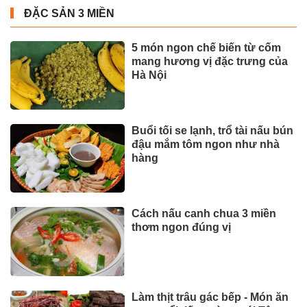
ĐẶC SẢN 3 MIỀN
5 món ngon chế biến từ cốm
mang hương vị đặc trưng của
Hà Nội
Buổi tối se lạnh, trổ tài nấu bún
đậu mắm tôm ngon như nhà
hàng
Cách nấu canh chua 3 miền
thơm ngon đúng vị
Làm thịt trâu gác bếp - Món ăn