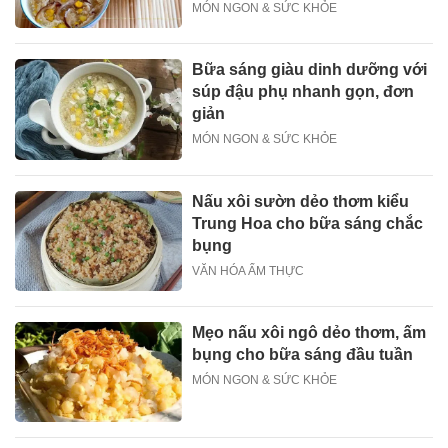
MÓN NGON & SỨC KHỎE
Bữa sáng giàu dinh dưỡng với
súp đậu phụ nhanh gọn, đơn
giản
MÓN NGON & SỨC KHỎE
Nấu xôi sườn dẻo thơm kiểu
Trung Hoa cho bữa sáng chắc
bụng
VĂN HÓA ẨM THỰC
Mẹo nấu xôi ngô dẻo thơm, ấm
bụng cho bữa sáng đầu tuần
MÓN NGON & SỨC KHỎE