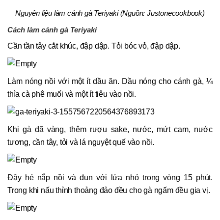
Nguyên liệu làm cánh gà Teriyaki (Nguồn: Justonecookbook)
Cách làm cánh gà Teriyaki
Cần tần tây cắt khúc, đập dập. Tỏi bóc vỏ, đập dập.
Làm nóng nồi với một ít dầu ăn. Dầu nóng cho cánh gà, ¼
thìa cà phê muối và một ít tiêu vào nồi.
Khi gà đã vàng, thêm rượu sake, nước, mứt cam, nước
tương, cần tây, tỏi và lá nguyệt quế vào nồi.
Đậy hé nắp nồi và đun với lửa nhỏ trong vòng 15 phút.
Trong khi nấu thỉnh thoảng đảo đều cho gà ngấm đều gia vị.