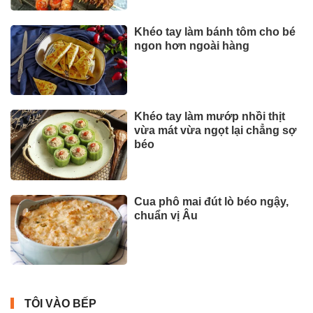
Khéo tay làm bánh tôm cho bé
ngon hơn ngoài hàng
Khéo tay làm mướp nhồi thịt
vừa mát vừa ngọt lại chẳng sợ
béo
Cua phô mai đút lò béo ngậy,
chuẩn vị Âu
TÔI VÀO BẾP