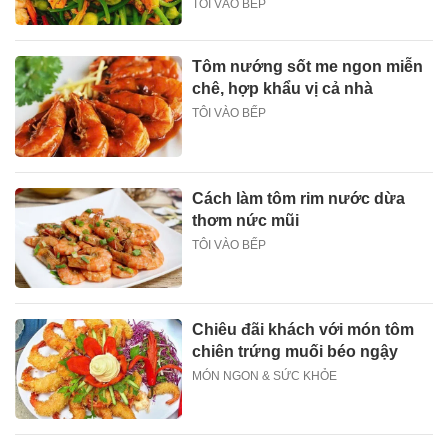
TÔI VÀO BẾP
Tôm nướng sốt me ngon miễn
chê, hợp khẩu vị cả nhà
TÔI VÀO BẾP
Cách làm tôm rim nước dừa
thơm nức mũi
TÔI VÀO BẾP
Chiêu đãi khách với món tôm
chiên trứng muối béo ngậy
MÓN NGON & SỨC KHỎE