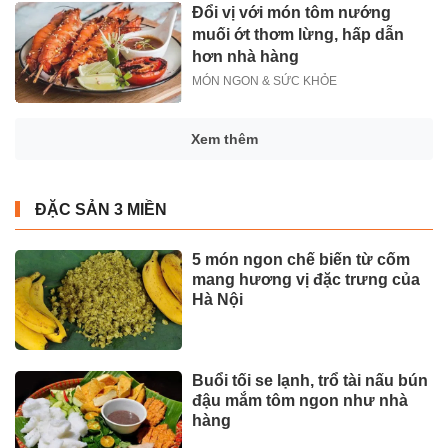
Đổi vị với món tôm nướng
muối ớt thơm lừng, hấp dẫn
hơn nhà hàng
MÓN NGON & SỨC KHỎE
Xem thêm
ĐẶC SẢN 3 MIỀN
5 món ngon chế biến từ cốm
mang hương vị đặc trưng của
Hà Nội
Buổi tối se lạnh, trổ tài nấu bún
đậu mắm tôm ngon như nhà
hàng