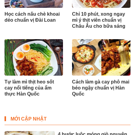
Học cách nấu chè khoai
Chỉ 10 phút, xong ngay
dẻo chuẩn vị Đài Loan
mì ý thịt viên chuẩn vị
Châu Âu cho bữa sáng
Tự làm mì thịt heo sốt
Cách làm gà cay phô mai
cay nổi tiếng của ẩm
béo ngậy chuẩn vị Hàn
thực Hàn Quốc
Quốc
MỚI CẬP NHẬT
4 bước luộc móng giò nguyên