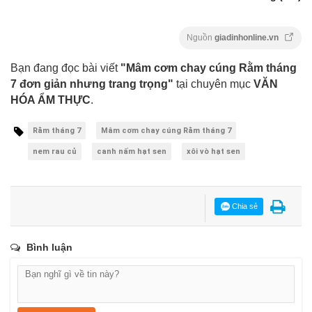
Nguồn
giadinhonline.vn
Bạn đang đọc bài viết
"Mâm cơm chay cúng Rằm tháng
7 đơn giản nhưng trang trọng"
tại chuyên mục
VĂN
HÓA ẨM THỰC
.
Rằm tháng 7
Mâm cơm chay cúng Rằm tháng 7
nem rau củ
canh nấm hạt sen
xôi vò hạt sen
Chia sẻ
Bình luận