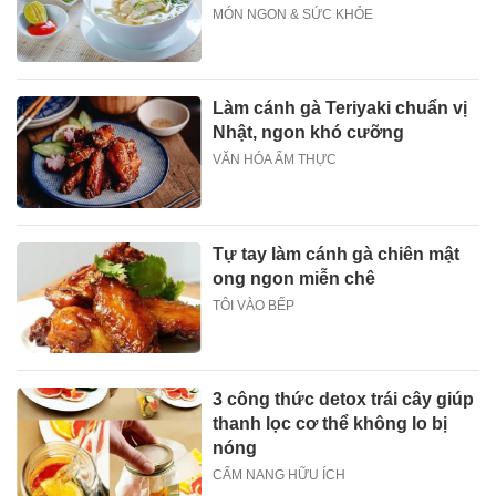
MÓN NGON & SỨC KHỎE
Làm cánh gà Teriyaki chuẩn vị
Nhật, ngon khó cưỡng
VĂN HÓA ẨM THỰC
Tự tay làm cánh gà chiên mật
ong ngon miễn chê
TÔI VÀO BẾP
3 công thức detox trái cây giúp
thanh lọc cơ thể không lo bị
nóng
CẨM NANG HỮU ÍCH