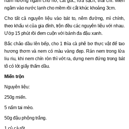
nấm hương ngâm cho nở, cắt gốc, rửa sạch, thái chỉ. Miến
ngâm vào nước lạnh cho mềm rồi cắt khúc khoảng 3cm.
Cho tất cả nguyên liệu vào bát to, nêm đường, mì chính,
theo khẩu vị của gia đình, trộn đều các nguyên liệu với nhau.
Ướp 15 phút rồi đem cuộn với bánh đa đậu xanh.
Bắc chảo dầu lên bếp, cho 1 thìa cà phê bơ thực vật để tao
hương thơm và nem có màu vàng đẹp. Rán nem trong lửa
liu riu, khi nem chín ròn thì vớt ra, dựng nem đứng trong bát
tô có lót giấy thấm dầu.
Miến trộn
Nguyên liệu:
250g miến.
5 nấm tai mèo.
50g đậu phộng trắng.
1 củ cà rốt.