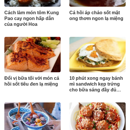
Cách làm món tôm Kung
Cá hồi áp chảo sốt mật
Pao cay ngon hấp dẫn
ong thơm ngon lạ miệng
của người Hoa
Đổi vị bữa tối với món cá
10 phút xong ngay bánh
hồi sốt tiêu đen lạ miệng
mì sandwich kẹp trứng
cho bữa sáng đầy đủ
dinh dưỡng