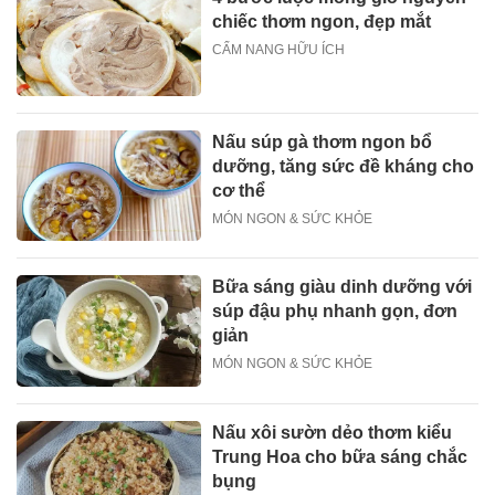
chiếc thơm ngon, đẹp mắt
CẨM NANG HỮU ÍCH
Nấu súp gà thơm ngon bổ
dưỡng, tăng sức đề kháng cho
cơ thể
MÓN NGON & SỨC KHỎE
Bữa sáng giàu dinh dưỡng với
súp đậu phụ nhanh gọn, đơn
giản
MÓN NGON & SỨC KHỎE
Nấu xôi sườn dẻo thơm kiểu
Trung Hoa cho bữa sáng chắc
bụng