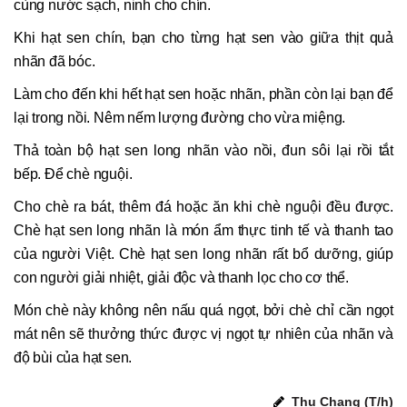
cùng nước sạch, ninh cho chín.
Khi hạt sen chín, bạn cho từng hạt sen vào giữa thịt quả
nhãn đã bóc.
Làm cho đến khi hết hạt sen hoặc nhãn, phần còn lại bạn để
lại trong nồi. Nêm nếm lượng đường cho vừa miệng.
Thả toàn bộ hạt sen long nhãn vào nồi, đun sôi lại rồi tắt
bếp. Để chè nguội.
Cho chè ra bát, thêm đá hoặc ăn khi chè nguội đều được.
Chè hạt sen long nhãn là món ẩm thực tinh tế và thanh tao
của người Việt. Chè hạt sen long nhãn rất bổ dưỡng, giúp
con người giải nhiệt, giải độc và thanh lọc cho cơ thể.
Món chè này không nên nấu quá ngọt, bởi chè chỉ cần ngọt
mát nên sẽ thưởng thức được vị ngọt tự nhiên của nhãn và
độ bùi của hạt sen.
Thu Chang (T/h)