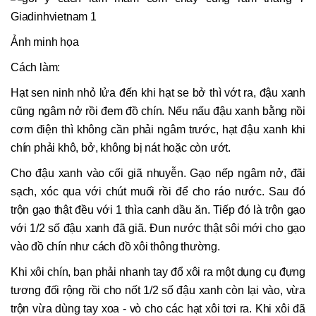
Ảnh minh họa
Cách làm:
Hạt sen ninh nhỏ lửa đến khi hạt se bở thì vớt ra, đậu xanh
cũng ngâm nở rồi đem đồ chín. Nếu nấu đậu xanh bằng nồi
cơm điện thì không cần phải ngâm trước, hạt đậu xanh khi
chín phải khô, bở, không bị nát hoặc còn ướt.
Cho đậu xanh vào cối giã nhuyễn. Gạo nếp ngâm nở, đãi
sạch, xóc qua với chút muối rồi để cho ráo nước. Sau đó
trộn gạo thật đều với 1 thìa canh dầu ăn. Tiếp đó là trộn gạo
với 1/2 số đậu xanh đã giã. Đun nước thật sôi mới cho gạo
vào đồ chín như cách đồ xôi thông thường.
Khi xôi chín, bạn phải nhanh tay đổ xôi ra một dụng cụ đựng
tương đối rộng rồi cho nốt 1/2 số đậu xanh còn lại vào, vừa
trộn vừa dùng tay xoa - vò cho các hạt xôi tơi ra. Khi xôi đã