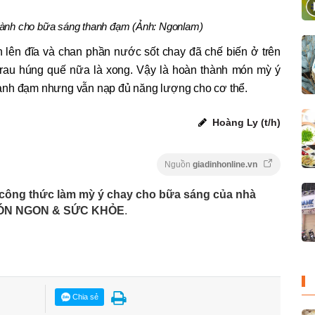
dành cho bữa sáng thanh đạm (Ảnh: Ngonlam)
n lên đĩa và chan phần nước sốt chay đã chế biến ở trên
g rau húng quế nữa là xong. Vậy là hoàn thành món mỳ ý
anh đạm nhưng vẫn nạp đủ năng lượng cho cơ thể.
Hoàng Ly (t/h)
Nguồn
giadinhonline.vn
công thức làm mỳ ý chay cho bữa sáng của nhà
ÓN NGON & SỨC KHỎE
.
Chia sẻ