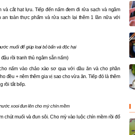
ên và cắt hạt lựu. Tiếp đến nấm đem đi rửa sạch và ngâm
 an toàn thực phẩm và rửa sạch lại thêm 1 lần nữa với
ớc muối để giúp loại bỏ bẩn và độc hại
n đậu rồi tranh thủ ngâm sẵn nấm)
 cho nấm vào chảo xào sơ qua với dầu ăn và cho phần
cho đều + nêm thêm gia vị sao cho vừa ăn. Tiếp đó là thêm
 rồi tắt bếp.
nước xooi đun lên cho mỳ chín mềm
m chút muối và đun sôi. Cho mỳ vào luộc chín mềm rồi đổ