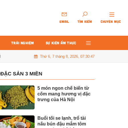
EMAIL
TÌM KIẾM
CHUYÊN MỤC
TRẢI NGHIỆM
SỰ KIỆN ẨM THỰC
Thứ 6, 7 tháng 8, 2026, 07:30:48
 nhanh gọn, đơn giản
Nấu xôi sườn dẻo thơm kiểu Trung Hoa cho 
ĐẶC SẢN 3 MIỀN
5 món ngon chế biến từ
cốm mang hương vị đặc
trưng của Hà Nội
Buổi tối se lạnh, trổ tài
nấu bún đậu mắm tôm