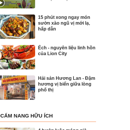
15 phút xong ngay món
sườn xào ngũ vị mới lạ,
hấp dẫn
Ếch - nguyên liệu linh hồn
của Lion City
Hải sản Hương Lan - Đậm
hương vị biển giữa lòng
phố thị
CẨM NANG HỮU ÍCH