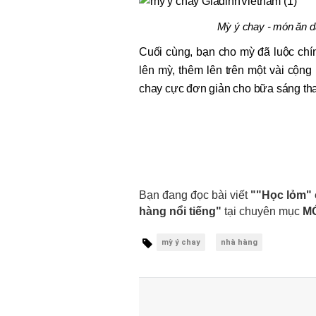
Mỳ ý chay - món ăn 
Cuối cùng, bạn cho mỳ đã luộc chí
lên mỳ, thêm lên trên một vài cộn
chay cực đơn giản cho bữa sáng th
Bạn đang đọc bài viết
""Học lỏm" 
hàng nổi tiếng"
tại chuyên mục
M
mỳ ý chay
nhà hàng