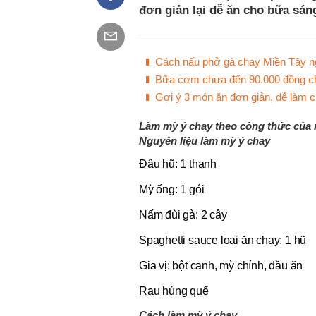
đơn giản lại dễ ăn cho bữa sán
Cách nấu phở gà chay Miền Tây n
Bữa cơm chưa đến 90.000 đồng cho
Gợi ý 3 món ăn đơn giản, dễ làm 
Làm mỳ ý chay theo công thức của 
Nguyên liệu làm mỳ ý chay
Đậu hũ: 1 thanh
Mỳ ống: 1 gói
Nấm đùi gà: 2 cây
Spaghetti sauce loại ăn chay: 1 hũ
Gia vị: bột canh, mỳ chính, dầu ăn
Rau húng quế
Cách làm mỳ ý chay