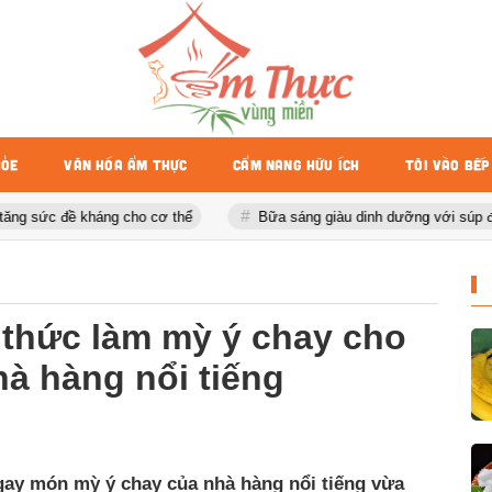
HỎE
VĂN HÓA ẨM THỰC
CẨM NANG HỮU ÍCH
TÔI VÀO BẾP
sức đề kháng cho cơ thể
Bữa sáng giàu dinh dưỡng với súp đậu phụ
 thức làm mỳ ý chay cho
à hàng nổi tiếng
ngay món mỳ ý chay của nhà hàng nổi tiếng vừa