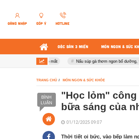
ĐĂNG NHẬP
GÓP Ý
HOTLINE
ĐẶC SẢN 3 MIỀN
MÓN NGON & SỨC K
hiếc thơm ngon, đẹp mắt
Nấu súp gà thơm ngon bổ dưỡng, tăng 
TRANG CHỦ
MÓN NGON & SỨC KHỎE
"Học lỏm" công
BÌNH
LUẬN
bữa sáng của nh
01/12/2025 09:07
Thời tiết oi bức, vào bếp làm 