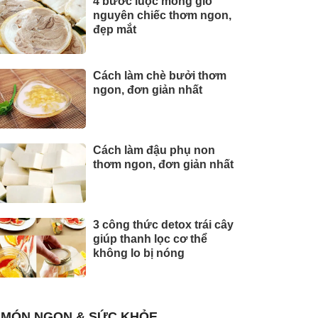
4 bước luộc móng giò
nguyên chiếc thơm ngon,
đẹp mắt
Cách làm chè bưởi thơm
ngon, đơn giản nhất
Cách làm đậu phụ non
thơm ngon, đơn giản nhất
3 công thức detox trái cây
giúp thanh lọc cơ thể
không lo bị nóng
MÓN NGON & SỨC KHỎE