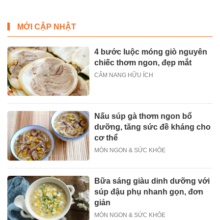
MỚI CẬP NHẬT
4 bước luộc móng giò nguyên
chiếc thơm ngon, đẹp mắt
CẨM NANG HỮU ÍCH
Nấu súp gà thơm ngon bổ
dưỡng, tăng sức đề kháng cho
cơ thể
MÓN NGON & SỨC KHỎE
Bữa sáng giàu dinh dưỡng với
súp đậu phụ nhanh gọn, đơn
giản
MÓN NGON & SỨC KHỎE