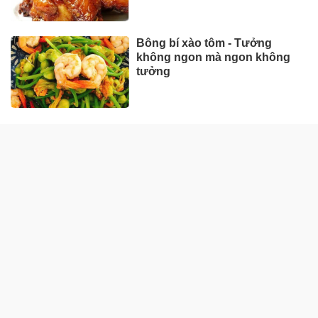
Bông bí xào tôm - Tưởng
không ngon mà ngon không
tưởng
ẨM THỰC MIỀN BẮC
Cách nấu phở gà ngon ngọt,
chuẩn vị miền Bắc
Cách nấu bún ốc nóng hổi,
đúng kiểu Hà Nội