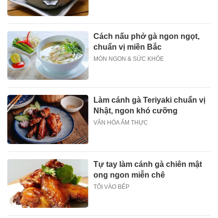
Cách nấu phở gà ngon ngọt,
chuẩn vị miền Bắc
MÓN NGON & SỨC KHỎE
Làm cánh gà Teriyaki chuẩn vị
Nhật, ngon khó cưỡng
VĂN HÓA ẨM THỰC
Tự tay làm cánh gà chiên mật
ong ngon miễn chê
TÔI VÀO BẾP