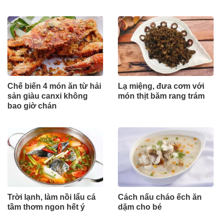
hàng
Chế biến 4 món ăn từ hải
Lạ miệng, đưa cơm với
sản giàu canxi không
món thịt băm rang trám
bao giờ chán
Trời lạnh, làm nồi lẩu cá
Cách nấu cháo ếch ăn
tầm thơm ngon hết ý
dặm cho bé