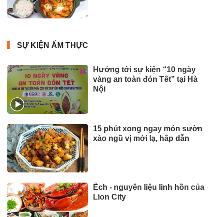
SỰ KIỆN ẨM THỰC
Hướng tới sự kiện “10 ngày
vàng an toàn đón Tết” tại Hà
Nội
15 phút xong ngay món sườn
xào ngũ vị mới lạ, hấp dẫn
Ếch - nguyên liệu linh hồn của
Lion City