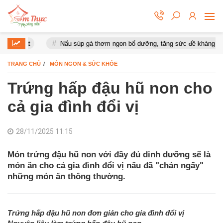
 mắt
Nấu súp gà thơm ngon bổ dưỡng, tăng sức đề kháng cho cơ t
TRANG CHỦ
MÓN NGON & SỨC KHỎE
Trứng hấp đậu hũ non cho
cả gia đình đổi vị
28/11/2025 11:15
Món trứng đậu hũ non với đầy đủ dinh dưỡng sẽ là
món ăn cho cả gia đình đổi vị nấu đã "chán ngấy"
những món ăn thông thường.
Trứng hấp đậu hũ non đơn giản cho gia đình đổi vị