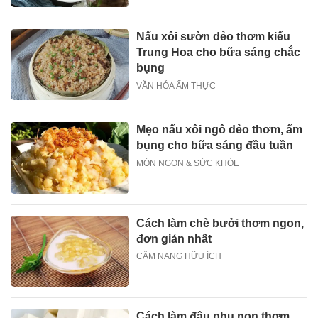
Nấu xôi sườn dẻo thơm kiểu
Trung Hoa cho bữa sáng chắc
bụng
VĂN HÓA ẨM THỰC
Mẹo nấu xôi ngô dẻo thơm, ấm
bụng cho bữa sáng đầu tuần
MÓN NGON & SỨC KHỎE
Cách làm chè bưởi thơm ngon,
đơn giản nhất
CẨM NANG HỮU ÍCH
Cách làm đậu phụ non thơm