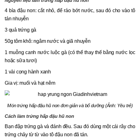
Nguyên liệu làm trứng hấp đậu hũ non
4 bìa đậu non: cắt nhỏ, để ráo bớt nước, sau đó cho vào tô
tán nhuyễn
3 quả trứng gà
50g tôm khô: ngâm nước và giã nhuyễn
1 muỗng canh nước luộc gà (có thể thay thế bằng nước lọc
hoặc sữa tươi)
1 vài cọng hành xanh
Gia vị: muối và hạt nêm
Món trứng hấp đậu hũ non đơn giản và bổ dưỡng (Ảnh: Yêu trẻ)
Cách làm trứng hấp đậu hũ non
Bạn đập trứng gà và đánh đều. Sau đó dùng một cái rây cho
trứng chảy từ từ vào tô đậu non đã tán.